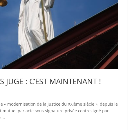
 JUGE : C’EST MAINTENANT !
e « modernisation de la justice du XXIème siècle », depuis le
nt mutuel par acte sous signature privée contresigné par
...