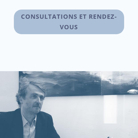
CONSULTATIONS ET RENDEZ-
VOUS
"Je jure, comme Avocat,
d'exercer mes fonctions
avec dignité, conscience,
indépendance, probité et
humanité"
Ce serment que prête tout