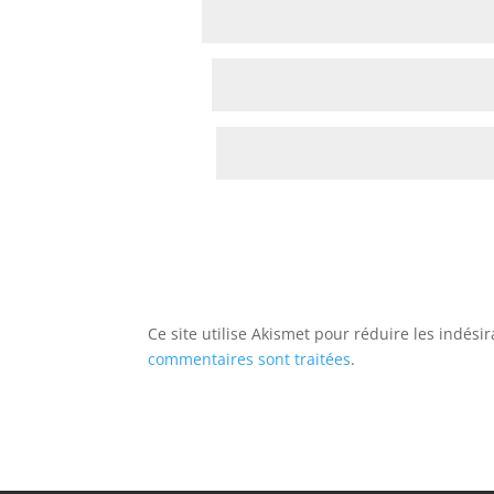
Nom
*
E-mail
*
Site web
Ce site utilise Akismet pour réduire les indési
commentaires sont traitées
.