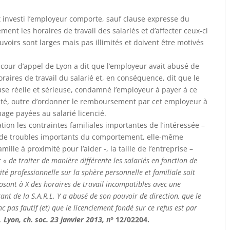
st investi l’employeur comporte, sauf clause expresse du
lement les horaires de travail des salariés et d’affecter ceux-ci
uvoirs sont larges mais pas illimités et doivent être motivés
 cour d’appel de Lyon a dit que l’employeur avait abusé de
oraires de travail du salarié et, en conséquence, dit que le
use réelle et sérieuse, condamné l’employeur à payer à ce
nité, outre d’ordonner le remboursement par cet employeur à
ge payées au salarié licencié.
ion les contraintes familiales importantes de l’intéressée –
t de troubles importants du comportement, elle-même
ille à proximité pour l’aider -, la taille de l’entreprise –
r
« de traiter de manière différente les salariés en fonction de
vité professionnelle sur la sphère personnelle et familiale soit
osant à X des horaires de travail incompatibles avec une
érant de la S.A.R.L. Y a abusé de son pouvoir de direction, que le
c pas fautif (et) que le licenciement fondé sur ce refus est par
.
Lyon, ch. soc. 23 janvier 2013, n°
12/02204.