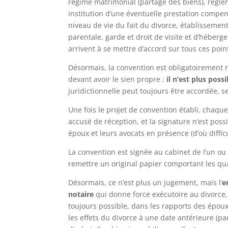
régime matrimonial (partage des biens), règle
institution d’une éventuelle prestation compens
niveau de vie du fait du divorce, établissement
parentale, garde et droit de visite et d’héberg
arrivent à se mettre d’accord sur tous ces poin
Désormais, la convention est obligatoirement 
devant avoir le sien propre ;
il n’est plus poss
juridictionnelle peut toujours être accordée, s
Une fois le projet de convention établi, chaqu
accusé de réception, et la signature n’est pos
époux et leurs avocats en présence (d’où diffi
La convention est signée au cabinet de l’un ou
remettre un original papier comportant les qu
Désormais, ce n’est plus un jugement, mais l’
e
notaire
qui donne force exécutoire au divorce, 
toujours possible, dans les rapports des époux
les effets du divorce à une date antérieure (