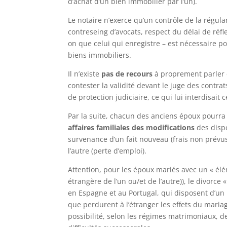
d’achat d’un bien immobilier par l’un).
Le notaire n’exerce qu’un contrôle de la régul
contreseing d’avocats, respect du délai de réfl
on que celui qui enregistre – est nécessaire p
biens immobiliers.
Il n’existe
pas de recours
à proprement parler c
contester la validité devant le juge des contrat
de protection judiciaire, ce qui lui interdisait
Par la suite, chacun des anciens époux pourra
affaires familiales des modifications
des dispo
survenance d’un fait nouveau (frais non prévu
l’autre (perte d’emploi).
Attention, pour les époux mariés avec un « élém
étrangère de l’un ou/et de l’autre)), le divorce
en Espagne et au Portugal, qui disposent d’un
que perdurent à l’étranger les effets du maria
possibilité, selon les régimes matrimoniaux, de