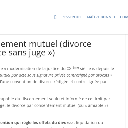
L’ESSENTIEL
MAÎTRE BONNET
COM
tement mutuel (divorce
ce sans juge »)
ème
e « modernisation de la justice du XXI
siècle », depuis le
utuel par acte sous signature privée contresigné par avocats »
d’une convention de divorce rédigée et contresignée par
 capable du discernement voulu et informé de ce droit par
ge, le divorce par consentement mutuel (ou « amiable »)
ention qui règle les effets du divorce
: liquidation du