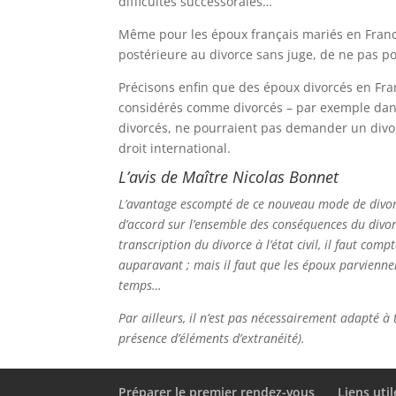
difficultés successorales…
Même pour les époux français mariés en France, 
postérieure au divorce sans juge, de ne pas po
Précisons enfin que des époux divorcés en Fran
considérés comme divorcés – par exemple dans
divorcés, ne pourraient pas demander un divorc
droit international.
L’avis de Maître Nicolas Bonnet
L’avantage escompté de ce nouveau mode de divor
d’accord sur l’ensemble des conséquences du divo
transcription du divorce à l’état civil, il faut co
auparavant ; mais il faut que les époux parvienne
temps…
Par ailleurs, il n’est pas nécessairement adapté à
présence d’éléments d’extranéité).
Préparer le premier rendez-vous
Liens util