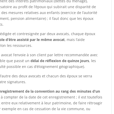
ment des intérêts patrimoniaux (dettes du ménage),
atoire au profit de l’époux qui subirait une disparité de
 des mesures relatives aux enfants (exercice de l’autorité
ement, pension alimentaire) ; il faut donc que les époux
ts.
rédigée et contresignée par deux avocats, chaque époux
ible d’être assisté par le même avocat
, mais l’aide
elon les ressources.
e avocat l’envoie à son client par lettre recommandée avec
sible que passé un
délai de réflexion de quinze jours
, les
culté possible en cas d’éloignement géographique).
 l’autre des deux avocats et chacun des époux se verra
atre signatures.
nregistrement de la convention au rang des minutes d’un
à compter de la date de cet enregistrement ; il est toutefois
 entre eux relativement à leur patrimoine, de faire rétroagir
par exemple en cas de cessation de la vie commune, ou